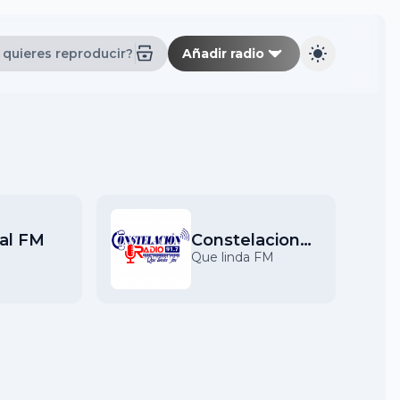
Añadir radio
ial FM
Constelacion
91.7
Que linda FM