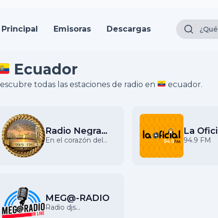
Principal
Emisoras
Descargas
Ecuador
escubre todas las estaciones de radio en
ecuador.
Radio Negra
La Ofic
Latina
En el corazón del
94.9 FM
pueblo
MEG@-RADIO
Radio djs
Internacionales en