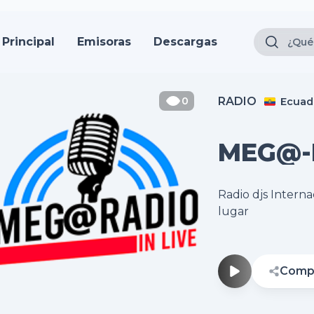
Principal
Emisoras
Descargas
0
RADIO
Ecuad
MEG@-
Radio djs Interna
lugar
Compa