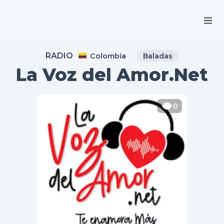
RADIO
Colombia
Baladas
La Voz del Amor.Net
0