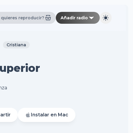
Añadir radio
Cristiana
uperior
nza
rtir
Instalar en Mac