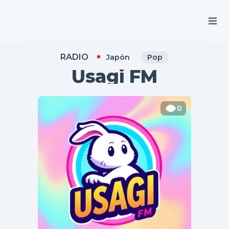
RADIO
Japón
Pop
Usagi FM
0